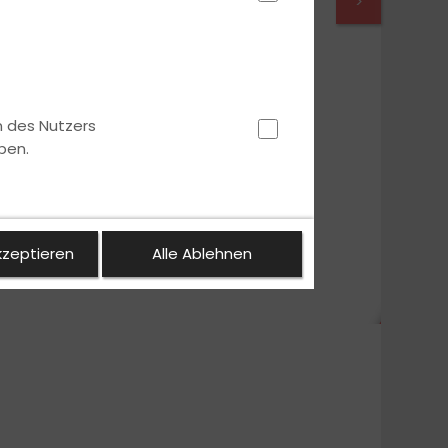
>
n des Nutzers
ben.
kzeptieren
Alle Ablehnen