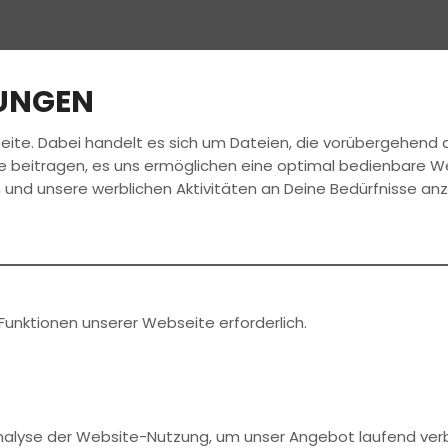
LUNGEN
eite. Dabei handelt es sich um Dateien, die vorübergehen
FAHRSCHULE
FÜHRERSCHEIN
AKTUELLES
e beitragen, es uns ermöglichen eine optimal bedienbare W
 und unsere werblichen Aktivitäten an Deine Bedürfnisse an
min
aren!
Funktionen unserer Webseite erforderlich.
Analyse der Website-Nutzung, um unser Angebot laufend ver