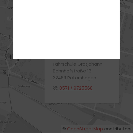
ANFAHRT
ADRESSE
Fahrschule Grotjohann
Bahnhofstraße 13
32469 Petershagen
:
0571 / 9725568
©
OpenStreetMap
contributors