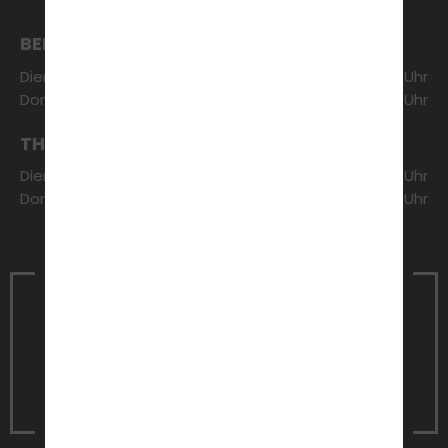
BERATUNG & ANMELDUNG
Dienstag:
16:00 - 16:30 Uhr
Donnerstag:
17:30 - 18:00 Uhr
THEORETISCHER UNTERRICHT
Dienstag:
16:30 - 18:00 Uhr
Donnerstag:
18:00 - 19:30 Uhr
Vereinbare noch heute einen
Termin
für ein unverbindliches
Beratungsgespräch
Jetzt Termin vereinbaren