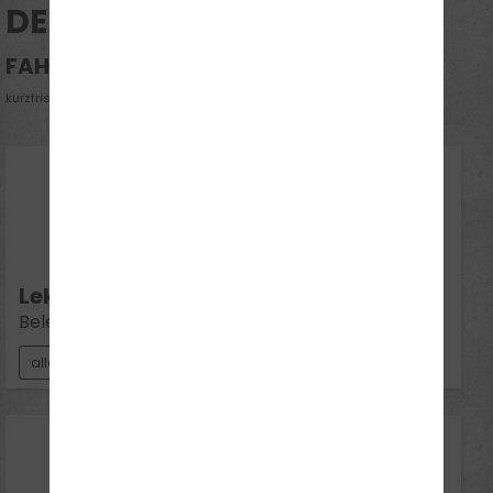
DEINE THEORIETHEMEN
Danke Nora, Chr
FAHRSCHULE LAHDE
kurzfristige Änderungen vorbehalten
11
Aug 2026
Di 16:30 - 18:00
Lektion 11:
Beleuchtung
alle Klassen
18