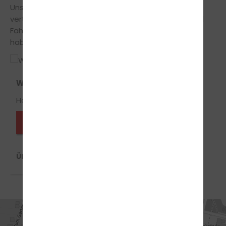
Unsere Fahrlehrer legen großen Wert auf einen
vertrauensvollen Umgang zwischen Fahrschüler und
Fahrlehrer, somit musst du keine Angst vor Fehlern
haben und vor strengen Oberlehrer.
Waldemar Wollny
Handy-Nr.: 0571/9725568
Fahrlehrer*in anfragen
ÜBER WALDEMAR WOLLNY