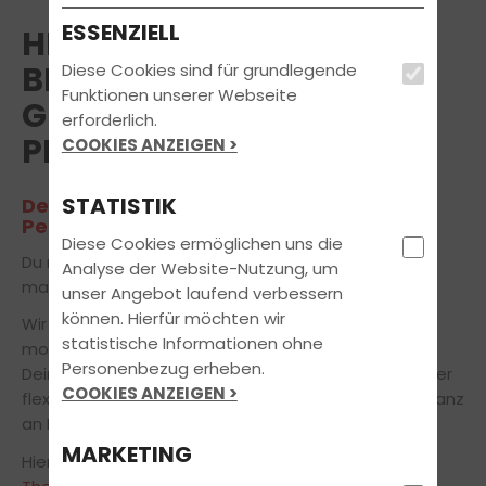
ESSENZIELL
HERZLICH WILLKOMMEN
BEI FAHRSCHULE
Diese Cookies sind für grundlegende
Funktionen unserer Webseite
GROTJOHANN IN
erforderlich.
PETERSHAGEN
COOKIES ANZEIGEN >
STATISTIK
Deinem Partner in Sachen Führerschein
Petershagen
Diese Cookies ermöglichen uns die
Du möchtest den Führerschein in Petershagen
Analyse der Website-Nutzung, um
machen?
unser Angebot laufend verbessern
können. Hierfür möchten wir
Wir bereiten Dich zu fairen Konditionen mit
statistische Informationen ohne
modernsten Lehr- und Lernmethoden gezielt auf
Personenbezug erheben.
Deinem Weg zur bestandenen Fahrprüfung vor. Unser
COOKIES ANZEIGEN >
flexibles Ausbildungskonzept orientiert sich dabei ganz
an Deinen individuellen Bedürfnissen.
MARKETING
Hier kannst du Dich über die
Öffnungszeiten
und