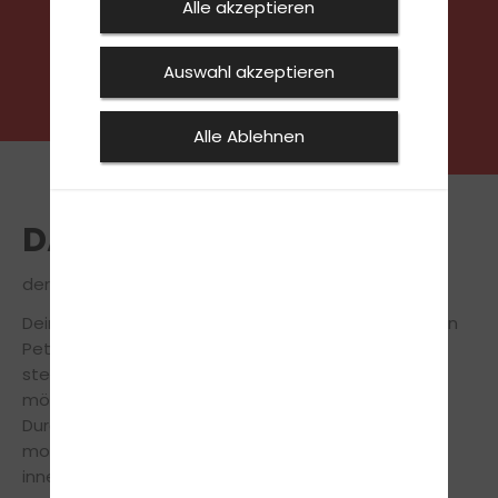
Alle akzeptieren
Auswahl akzeptieren
Alle Ablehnen
DAS TEAM
der Fahrschule Grotjohann in Petershagen
Dein freundliches Fahrschulteam von unserer Filiale in
Petershagen steht dir während der Fahrausbildung
stets zur Seite, um Dich so sicher und effizient wie
möglich auf die Führerscheinprüfung vorzubereiten.
Durch die langjährige Erfahrung und mithilfe
modernster Lehrmethoden machen wir Dich in
innerhalb kürzester Zeit fit für den Führerschein.