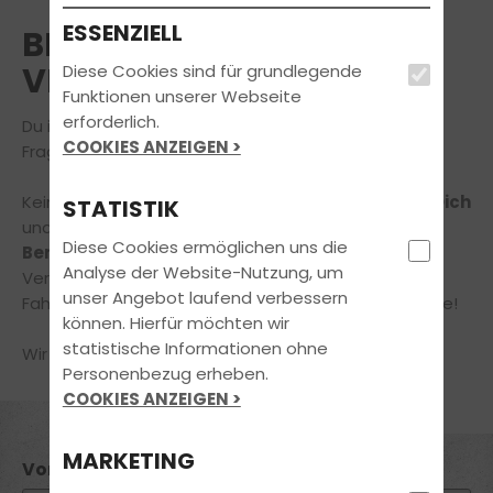
ESSENZIELL
BERATUNGSTERMIN
VEREINBAREN
Diese Cookies sind für grundlegende
Funktionen unserer Webseite
erforderlich.
Du interessierst Dich für unser Angebot oder hast
COOKIES ANZEIGEN >
Fragen rund um Deine Führerscheinausbildung?
Kein Problem,
wir nehmen uns gerne die Zeit für Dich
STATISTIK
und Dein Anliegen
in einem unverbindlichen
Diese Cookies ermöglichen uns die
Beratungsgespräch!
Analyse der Website-Nutzung, um
Vereinbare jetzt online einen Termin in unserer
unser Angebot laufend verbessern
Fahrschule – ganz einfach und bequem von zuhause!
können. Hierfür möchten wir
statistische Informationen ohne
Wir freuen uns auf Deine Nachricht!
Personenbezug erheben.
COOKIES ANZEIGEN >
MARKETING
Vorname *