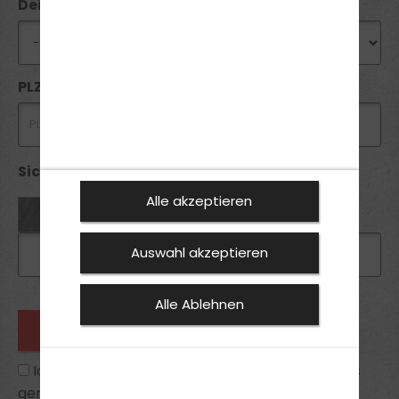
Deine Wunschfiliale
PLZ *
Sicherheitsabfrage *:
Alle akzeptieren
Auswahl akzeptieren
Alle Ablehnen
Ich habe die
Datenschutzhinweise
zur Kenntnis
genommen und bin mit ihnen einverstanden.