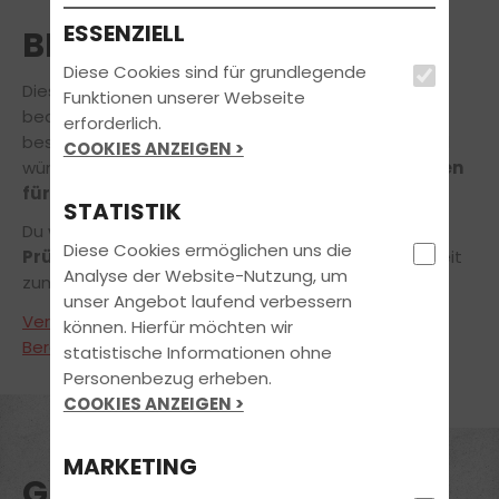
ESSENZIELL
BESTANDEN
Diese Cookies sind für grundlegende
Diese
fröhlichen Gesichter
können nur eins
Funktionen unserer Webseite
bedeuten: Sie haben bei uns den Führerschein
erforderlich.
bestanden! Wir gratulieren von ganzem Herzen und
COOKIES ANZEIGEN >
wünschen Euch
alles Gute und viel Fahrvergnügen
für die Zukunft.
STATISTIK
Du willst genauso
stolz und zufrieden aus der
Diese Cookies ermöglichen uns die
Prüfung kommen?
Wir verhelfen Dir in kürzester Zeit
Analyse der Website-Nutzung, um
zum Führerschein!
unser Angebot laufend verbessern
Vereinbare noch heute einen unverbindlichen
können. Hierfür möchten wir
Beratungstermin
!
statistische Informationen ohne
Personenbezug erheben.
COOKIES ANZEIGEN >
MARKETING
GLÜCKWUNSCH!