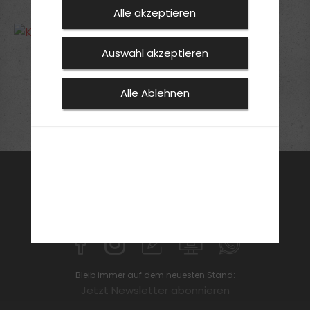
Alle akzeptieren
Auswahl akzeptieren
1
2
3
»
Alle Ablehnen
FAHRSCHULE
FüHRERSCHEIN
AKTUELLES
ANMELDEN
KONTAKT
SPECIAL
Bleib immer auf dem neuesten Stand:
Jetzt Newsletter abonnieren