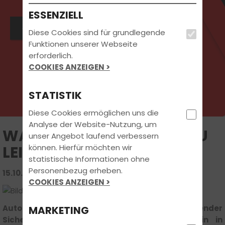
ESSENZIELL
direkt Wunschtermin buchen:
Diese Cookies sind für grundlegende
Funktionen unserer Webseite
erforderlich.
COOKIES ANZEIGEN >
STATISTIK
Diese Cookies ermöglichen uns die
Analyse der Website-Nutzung, um
WARUM AUTODIEBE OFT ZU
unser Angebot laufend verbessern
können. Hierfür möchten wir
LEICHTES SPIEL HABEN
statistische Informationen ohne
Personenbezug erheben.
15.10.2022 | FAHRSCHUL-WISSEN
COOKIES ANZEIGEN >
Autos bleiben trotz fortschreitender
MARKETING
Sicherheitstechnik begehrtes Diebesgut: Allein in