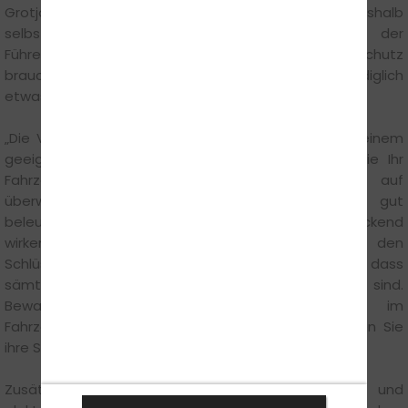
Grotjohann ist Diebstahlprävention deshalb
selbstverständlicher Bestandteil der
Führerscheinausbildung. Doch für effektiven Schutz
braucht es keine gesonderte Ausbildung, sondern lediglich
etwas Disziplin und gesunden Menschenverstand.
„Die Vorsorge beginnt bereits bei der Suche nach einem
geeigneten Stellplatz“, so Henrik Seidel. „Parken Sie Ihr
Fahrzeug wenn möglich in der Garage oder auf
überwachtem Gelände; auch belebte oder gut
beleuchtete Straßen können auf Diebe abschreckend
wirken. Ziehen Sie auch bei kurzen Stopps stets den
Schlüssel und vergewissern Sie sich beim Aussteigen, dass
sämtliche Türen und Fenster fest verschlossen sind.
Bewahren Sie keine Wertgegenstände im
Fahrzeuginnenraum oder Kofferraum auf und lassen Sie
ihre Schlüssel nie unbeaufsichtigt.“
Zusätzlichen Schutz bieten mechanische und