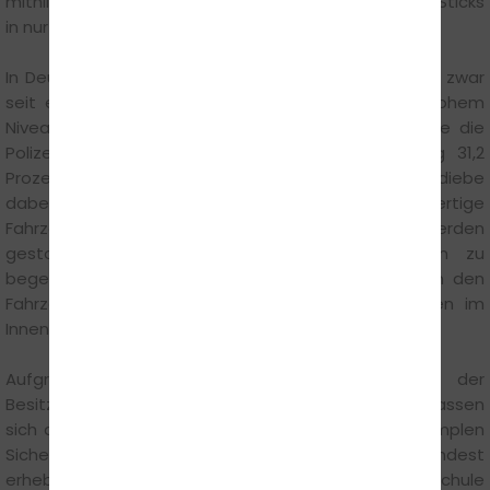
mithilfe eines einfachen Schraubenziehers oder USB-Sticks
in nur zwanzig Sekunden kurzzuschließen.
In Deutschland ist die Zahl erfasster Kfz-Diebstähle zwar
seit einigen Jahren rückläufig, hält sich aber auf hohem
Niveau: Insgesamt 21.584 solcher Delikte registrierte die
Polizei im Jahr 2021, die Aufklärungsquote betrug 31,2
Prozent. Laut den Gesetzeshütern haben es Autodiebe
dabei nicht ausschließlich auf neuere und hochwertige
Fahrzeuge abgesehen. Auch ältere Wagen werden
gestohlen, etwa um damit weitere Straftaten zu
begehen. Häufig sind die Täter zudem weniger an den
Fahrzeugen selbst interessiert als vielmehr an den im
Innenraum befindlichen Wertsachen.
Aufgrund teils grober Nachlässigkeiten seitens der
Besitzer haben viele Autodiebe leichtes Spiel. Dabei lassen
sich deren kriminellen Machenschaften schon mit simplen
Sicherheitsvorkehrungen durchkreuzen oder zumindest
erheblich erschweren. Für Henrik Seidel von der Fahrschule