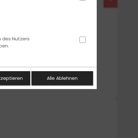
>
n des Nutzers
ben.
kzeptieren
Alle Ablehnen