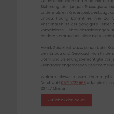
Zu unterscheiden sind zunächst die k
Sicherung der jungen Passagiere. Ins
andere als ein Kinderspiel, bestätigt 
Einbau, häufig kommt es hier zur 
Anschnallen ist der gängigste Fehler 
komplizierte Gebrauchsanleitungen u
es dem Verbraucher leider nicht leichte
Henrik Seidel rät dazu, schon beim Ka
den Einbau und Gebrauch von Kindersi
Eltern und Erziehungsberechtigte vor je
Kleinkinder angemessen gesichert sind
Weitere Hinweise zum Thema gibt He
Durchwahl
05719725568
oder direkt in 
32427 Minden.
Zurück zu den News