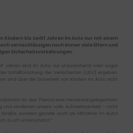
on Kindern bis zwölf Jahren im Auto nur mit einem
noch vernachlässigen noch immer viele Eltern und
igen Sicherheitsvorkehrungen.
wölf Jahren sind im Auto nur unzureichend oder sogar
 der Unfallforschung der Versicherten (UDV) ergeben.
er sind über die Sicherheit von Kindern im Auto nicht
 Grotjohann ist das Thema eine Herzensangelegenheit:
ig und verdienen unsere volle Aufmerksamkeit – nicht
 Straße, sondern gerade auch als Mitfahrer im Auto!
ch zu oft unterschätzt.“