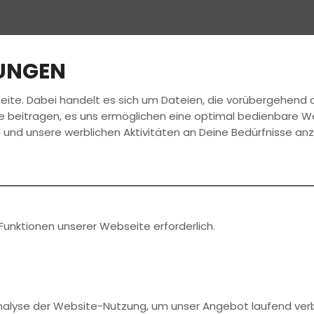
LUNGEN
eite. Dabei handelt es sich um Dateien, die vorübergehen
FAHRSCHULE
FÜHRERSCHEIN
AKTUELLES
e beitragen, es uns ermöglichen eine optimal bedienbare W
 und unsere werblichen Aktivitäten an Deine Bedürfnisse an
min
aren!
Funktionen unserer Webseite erforderlich.
Analyse der Website-Nutzung, um unser Angebot laufend ver