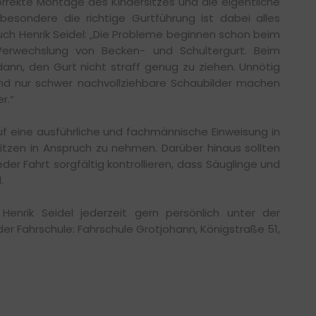
orrekte Montage des Kindersitzes und die eigentliche
besondere die richtige Gurtführung ist dabei alles
auch Henrik Seidel: „Die Probleme beginnen schon beim
Verwechslung von Becken- und Schultergurt. Beim
dann, den Gurt nicht straff genug zu ziehen. Unnötig
nd nur schwer nachvollziehbare Schaubilder machen
r.“
uf eine ausführliche und fachmännische Einweisung in
tzen in Anspruch zu nehmen. Darüber hinaus sollten
der Fahrt sorgfältig kontrollieren, dass Säuglinge und
.
nrik Seidel jederzeit gern persönlich unter der
der Fahrschule: Fahrschule Grotjohann, Königstraße 51,