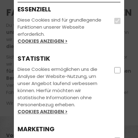
ESSENZIELL
FAHRLEHRER*IN ANFRAGEN
Diese Cookies sind für grundlegende
Du würdest gerne Deine Ausbildung
bei einem
Funktionen unserer Webseite
unserer Fahrprofis
absolvieren? Das freut uns, denn
erforderlich.
wir lieben unseren Job und möchten auch Dir gerne
COOKIES ANZEIGEN >
die Freude am Fahren
vermitteln.
Sicher hast du noch die ein oder andere Frage, bevor
STATISTIK
wir loslegen! Gerne nehmen
wir uns daher die Zeit
Diese Cookies ermöglichen uns die
für Dich
und Dein Anliegen
in einem unverbindlichen
Analyse der Website-Nutzung, um
Beratungsgespräch!
unser Angebot laufend verbessern
Vereinbare jetzt online einen Termin in unserer
können. Hierfür möchten wir
Fahrschule – ganz einfach und bequem von zuhause!
statistische Informationen ohne
Wir freuen uns auf Deine Nachricht!
Personenbezug erheben.
COOKIES ANZEIGEN >
MARKETING
Vorname