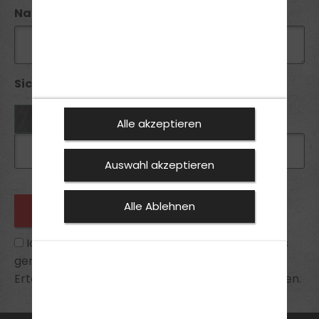
Nachricht
Sicherheitsabfrage *:
Alle akzeptieren
Auswahl akzeptieren
Alle Ablehnen
Ich habe die
Datenschutzhinweise
zur Kenntnis
genommen und bin mit ihnen einverstanden.
Erteilte Einwilligungen kann ich jederzeit widerrufen.