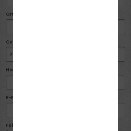
Ort*:
Geburtsdatum:
Handy / Telefon:*
E-Mail*:
Folgende Führerscheine besitze ich seit