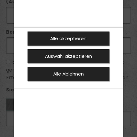
(Ausstellungsdatum):
Bemerkung:
Alle akzeptieren
Auswahl akzeptieren
Ich habe die
Datenschutzhinweise
zur Kenntnis
genommen und bin mit ihnen einverstanden.
Alle Ablehnen
Erteilte Einwilligungen kann ich jederzeit widerrufen.
Sicherheitsabfrage *: