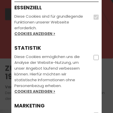
ESSENZIELL
Jetzt anmelden
Diese Cookies sind für grundlegende
Funktionen unserer Webseite
erforderlich.
COOKIES ANZEIGEN >
STATISTIK
Diese Cookies ermöglichen uns die
Analyse der Website-Nutzung, um
ZUSATZUNTERRICHT KL.
unser Angebot laufend verbessern
können. Hierfür möchten wir
196/AM/A1/A2/A
statistische Informationen ohne
Personenbezug erheben.
Voraussichtlicher Termin am 28.11.2026
COOKIES ANZEIGEN >
Der Zusatzunterricht findet von 10:00 Uhr - 13:00 Uhr in
der Stiftsallee 52 in Minden statt.
MARKETING