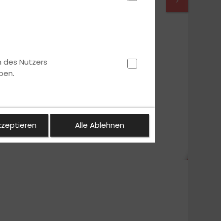
>
n des Nutzers
ben.
kzeptieren
Alle Ablehnen