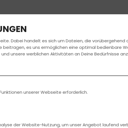
LUNGEN
eite. Dabei handelt es sich um Dateien, die vorübergehen
FAHRSCHULE
FÜHRERSCHEIN
AKTUELLES
e beitragen, es uns ermöglichen eine optimal bedienbare W
 und unsere werblichen Aktivitäten an Deine Bedürfnisse an
r für
 (ASF)
Funktionen unserer Webseite erforderlich.
Analyse der Website-Nutzung, um unser Angebot laufend ver