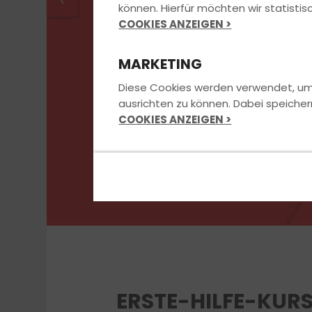
<
können. Hierfür möchten wir statist
COOKIES ANZEIGEN >
Jetzt anmelden
MARKETING
Diese Cookies werden verwendet, um u
ausrichten zu können. Dabei speicher
COOKIES ANZEIGEN >
ERSTE-HILFE-KUR